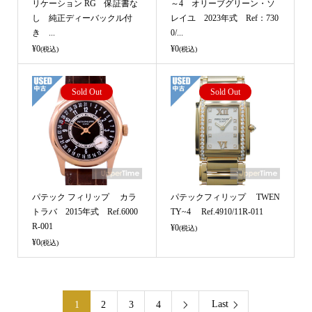
リケーション RG 保証書な
～4 オリーブグリーン・ソ
し 純正ディーバックル付
レイユ 2023年式 Ref：730
き ...
0/...
¥0
¥0
(税込)
(税込)
Sold Out
Sold Out
パテック フィリップ カラ
パテックフィリップ TWEN
トラバ 2015年式 Ref.6000
TY~4 Ref.4910/11R-011
R-001
¥0
(税込)
¥0
(税込)
Last
1
2
3
4
