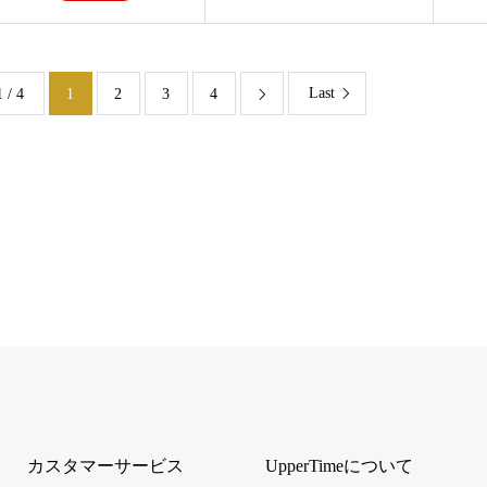
Last
1 / 4
1
2
3
4

カスタマーサービス
UpperTimeについて