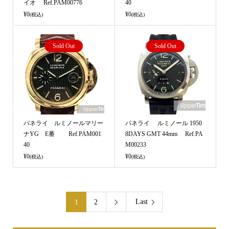
イオ Ref.PAM00776
40
¥0
¥0
(税込)
(税込)
Sold Out
Sold Out
パネライ ルミノールマリー
パネライ ルミノール 1950
ナYG E番 Ref.PAM001
8DAYS GMT 44mm Ref.PA
40
M00233
¥0
¥0
(税込)
(税込)
Last
1
2
