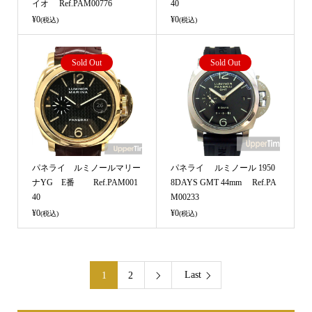
イオ Ref.PAM00776
40
¥0
¥0
(税込)
(税込)
Sold Out
Sold Out
パネライ ルミノールマリー
パネライ ルミノール 1950
ナYG E番 Ref.PAM001
8DAYS GMT 44mm Ref.PA
40
M00233
¥0
¥0
(税込)
(税込)
Last
1
2
