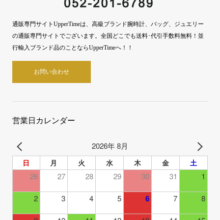
通販専門サイトUpperTimeは、高級ブランド腕時計、バッグ、ジュエリー
の通販専門サイトでございます。全国どこでも送料･代引手数料無料！並
行輸入ブランド品のことならUpperTimeへ！！
お問い合わせ
営業日カレンダー
2026年 8月
日
月
火
水
木
金
土
26
27
28
29
30
31
1
2
3
4
5
6
7
8