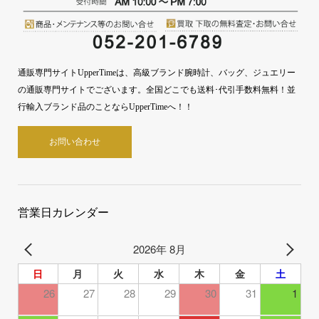
通販専門サイトUpperTimeは、高級ブランド腕時計、バッグ、ジュエリー
の通販専門サイトでございます。全国どこでも送料･代引手数料無料！並
行輸入ブランド品のことならUpperTimeへ！！
お問い合わせ
営業日カレンダー
2026年 8月
日
月
火
水
木
金
土
26
27
28
29
30
31
1