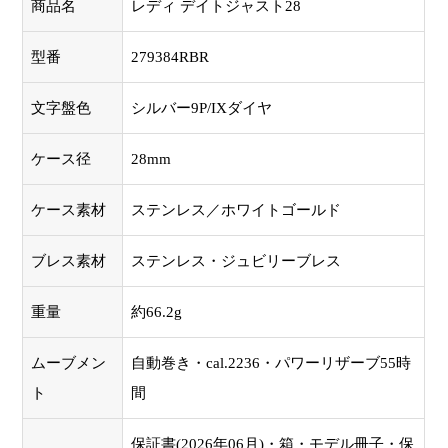
商品名
レディ デイトジャスト28
型番
279384RBR
文字盤色
シルバー9P/IXダイヤ
ケース径
28mm
ケース素材
ステンレス／ホワイトゴールド
ブレス素材
ステンレス・ジュビリーブレス
重量
約66.2g
ムーブメン
自動巻き・cal.2236・パワーリザーブ55時
ト
間
保証書(2026年06月)・箱・モデル冊子・保