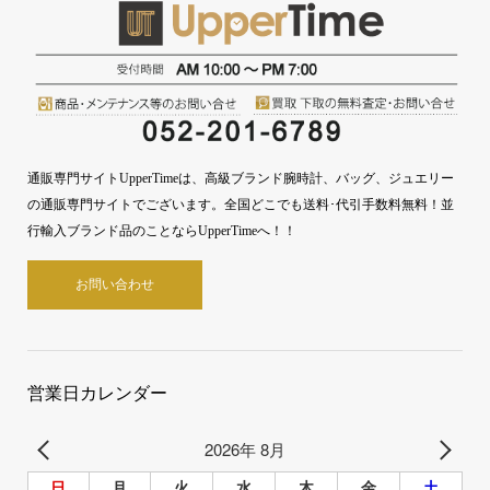
通販専門サイトUpperTimeは、高級ブランド腕時計、バッグ、ジュエリー
の通販専門サイトでございます。全国どこでも送料･代引手数料無料！並
行輸入ブランド品のことならUpperTimeへ！！
お問い合わせ
営業日カレンダー
2026年 8月
日
月
火
水
木
金
土