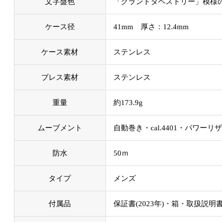
文字盤色
「グランドタペストリー」模様
ケース径
41mm 厚さ：12.4mm
ケース素材
ステンレス
ブレス素材
ステンレス
重量
約173.9g
ムーブメント
自動巻き・cal.4401・パワーリ
防水
50ｍ
タイプ
メンズ
付属品
保証書(2023年)・箱・取扱説