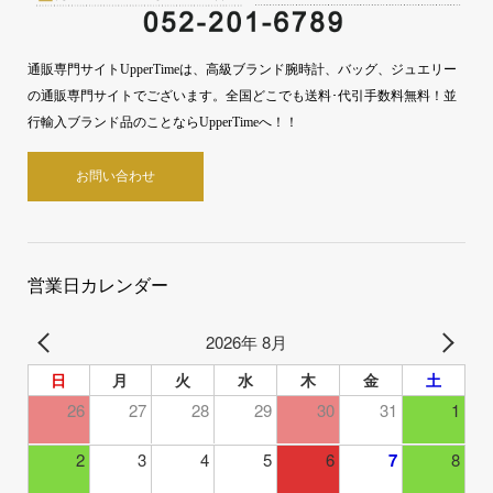
通販専門サイトUpperTimeは、高級ブランド腕時計、バッグ、ジュエリー
の通販専門サイトでございます。全国どこでも送料･代引手数料無料！並
行輸入ブランド品のことならUpperTimeへ！！
お問い合わせ
営業日カレンダー
2026年 8月
日
月
火
水
木
金
土
26
27
28
29
30
31
1
2
3
4
5
6
7
8