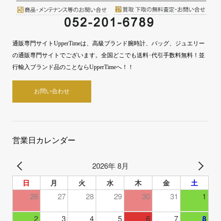
通販専門サイトUpperTimeは、高級ブランド腕時計、バッグ、ジュエリー
の通販専門サイトでございます。全国どこでも送料･代引手数料無料！並
行輸入ブランド品のことならUpperTimeへ！！
お問い合わせ
営業日カレンダー
2026年 8月
日
月
火
水
木
金
土
26
27
28
29
30
31
1
2
3
4
5
6
7
8