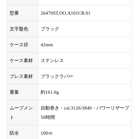
型番
26470ST.OO.A101CR.01
文字盤色
ブラック
ケース径
42mm
ケース素材
ステンレス
ブレス素材
ブラックラバー
重量
約161.0g
ムーブメン
自動巻き・cal.3126/3840・パワーリザーブ
ト
50時間
防水
100ｍ