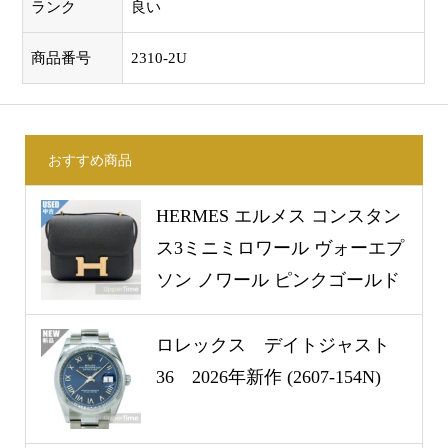
ランク
良い
商品番号
2310-2U
おすすめ商品
HERMES エルメス コンスタン
ス3ミニミロワール ヴォーエプ
ソン ノワール ピンクゴールド
金具 W刻印(2024年製) (2511-
68U)
ロレックス デイトジャスト
36 2026年新作 (2607-154N)