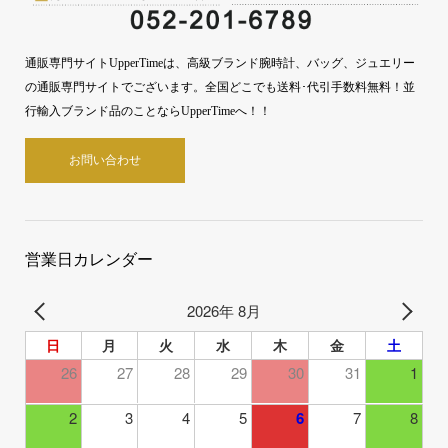
通販専門サイトUpperTimeは、高級ブランド腕時計、バッグ、ジュエリー
の通販専門サイトでございます。全国どこでも送料･代引手数料無料！並
行輸入ブランド品のことならUpperTimeへ！！
お問い合わせ
営業日カレンダー
2026年 8月
日
月
火
水
木
金
土
26
27
28
29
30
31
1
2
3
4
5
6
7
8