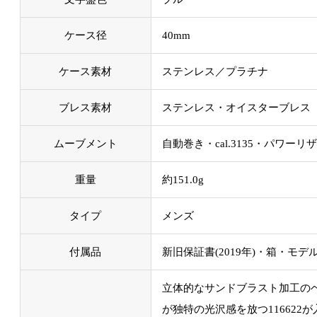
ケース径
40mm
ケース素材
ステンレス／プラチナ
ブレス素材
ステンレス・オイスターブレス
ムーブメント
自動巻き・cal.3135・パワーリ
重量
約151.0g
タイプ
メンズ
付属品
新旧保証書(2019年)・箱・モ
立体的なサンドブラスト加工の
が独特の光沢感を放つ116622