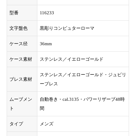
型番
116233
文字盤色
黒彫りコンピュターローマ
ケース径
36mm
ケース素材
ステンレス／イエローゴールド
ステンレス／イエローゴールド・ジュビリ
ブレス素材
ーブレス
ムーブメン
自動巻き・cal.3135・パワーリザーブ48時
ト
間
タイプ
メンズ