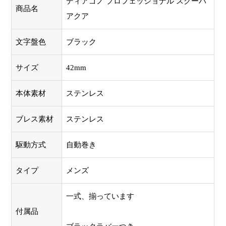
ディアゴノ プロフェッショナル スクーバ
商品名
アクア
文字盤色
ブラック
サイズ
42mm
本体素材
ステンレス
ブレス素材
ステンレス
駆動方式
自動巻き
タイプ
メンズ
一式、揃っています
付属品