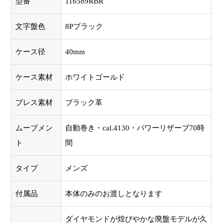
型番
116589RBR
文字盤色
8Pブラック
ケース径
40mm
ケース素材
ホワイトゴールド
ブレス素材
ブラック革
ムーブメン
自動巻き・cal.4130・パワーリザーブ70時
ト
間
タイプ
メンズ
付属品
本体のみのお渡しとなります
ダイヤモンドが煌びやかな廃盤モデルが久