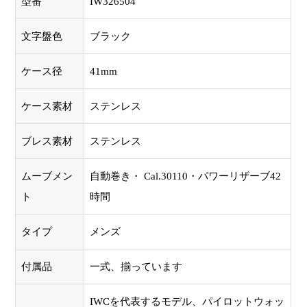
型番
IW326504
文字盤色
ブラック
ケース径
41mm
ケース素材
ステンレス
ブレス素材
ステンレス
ムーブメン
自動巻き・ Cal.30110・パワーリザーブ42
ト
時間
タイプ
メンズ
付属品
一式、揃っています
IWCを代表するモデル、パイロットウォッ