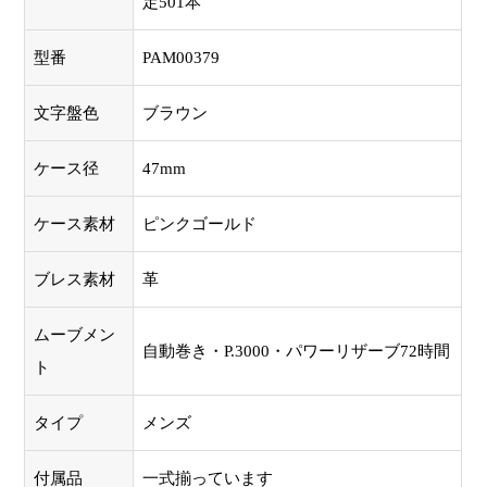
定501本
型番
PAM00379
文字盤色
ブラウン
ケース径
47mm
ケース素材
ピンクゴールド
ブレス素材
革
ムーブメン
自動巻き・P.3000・パワーリザーブ72時間
ト
タイプ
メンズ
付属品
一式揃っています