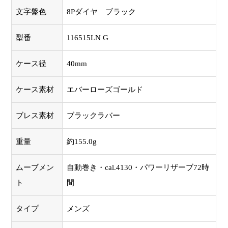
文字盤色
8Pダイヤ ブラック
型番
116515LN G
ケース径
40mm
ケース素材
エバーローズゴールド
ブレス素材
ブラックラバー
重量
約155.0g
ムーブメン
自動巻き・cal.4130・パワーリザーブ72時
ト
間
タイプ
メンズ