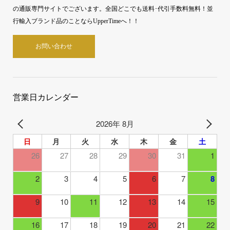
の通販専門サイトでございます。全国どこでも送料･代引手数料無料！並
行輸入ブランド品のことならUpperTimeへ！！
お問い合わせ
営業日カレンダー
2026年 8月
日
月
火
水
木
金
土
26
27
28
29
30
31
1
2
3
4
5
6
7
8
9
10
11
12
13
14
15
16
17
18
19
20
21
22