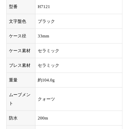
型番
H7121
文字盤色
ブラック
ケース径
33mm
ケース素材
セラミック
ブレス素材
セラミック
重量
約104.0g
ムーブメン
クォーツ
ト
防水
200m