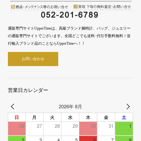
通販専門サイトUpperTimeは、高級ブランド腕時計、バッグ、ジュエリー
の通販専門サイトでございます。全国どこでも送料･代引手数料無料！並
行輸入ブランド品のことならUpperTimeへ！！
お問い合わせ
営業日カレンダー
2026年 8月
日
月
火
水
木
金
土
26
27
28
29
30
31
1
2
3
4
5
6
7
8